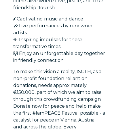
come alive where love, peace, and true
friendship flourish!
💃 Captivating music and dance
🎶 Live performances by renowned
artists
🌱 Inspiring impulses for these
transformative times
🙌 Enjoy an unforgettable day together
in friendly connection
To make this vision a reality, ISCTH, as a
non-profit foundation reliant on
donations, needs approximately
€150.000, part of which we aim to raise
through this crowdfunding campaign.
Donate now for peace and help make
the first #IamPEACE Festival possible - a
catalyst for peace in Vienna, Austria,
and across the globe. Every